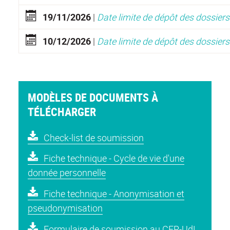
1
9/11/2026
|
Date limite de dépôt des dossier
1
0/12/2026
|
Date limite de dépôt des dossier
MODÈLES DE DOCUMENTS À
TÉLÉCHARGER
C
heck-list de soumission
F
iche technique - Cycle de vie d'une
donnée personnelle
F
iche technique - Anonymisation et
pseudonymisation
F
ormulaire de soumission au CER-UdL